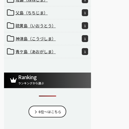
父島（ちちじま）
1
硫黄島（いおうとう）
1
神津島（こうづしま）
1
青ケ島（あおがしま）
1
Ranking
ランキングから選ぶ
6位～はこちら