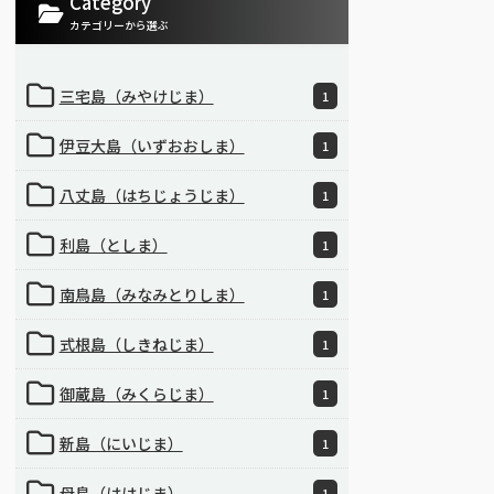
Category
カテゴリーから選ぶ
三宅島（みやけじま）
1
伊豆大島（いずおおしま）
1
八丈島（はちじょうじま）
1
利島（としま）
1
南鳥島（みなみとりしま）
1
式根島（しきねじま）
1
御蔵島（みくらじま）
1
新島（にいじま）
1
母島（ははじま）
1