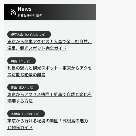
News
新着記事から選ぶ
伊豆大島（いずおおしま）
東京から簡単アクセス！大島で楽しむ自然、
温泉、観光スポット完全ガイド
利島（としま）
利島の魅力と観光スポット – 東京からアクセ
ス可能な絶景の離島
新島（にいじま）
東京からアクセス抜群！新島で自然と文化を
満喫する方法
式根島（しきねじま）
東京から行ける秘境の楽園！式根島の魅力
と観光ガイド