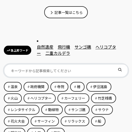
記事一覧はこちら
自然遺産
飛行機
サンゴ礁
ヘリコプタ
急上昇ワード
ー
二重カルデラ
温泉
政府機関
寺院
椿
伊豆諸島
火山
ヘリコプター
カーフェリー
竹芝桟橋
レンタサイクル
動植物
サンゴ礁
サウナ
花火大会
サーフィン
リラックス
船