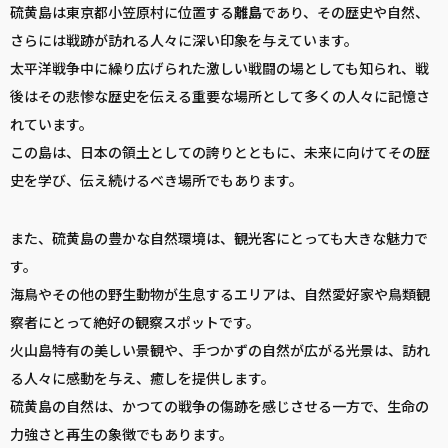
硫黄島は東京都小笠原村に位置する
離島
であり、その歴史や自然、
さらには戦跡が訪れる人々に深い印象を与えています。
太平洋戦争中に繰り広げられた激しい戦闘の場としても知られ、戦
後はその悲惨な歴史を伝える重要な場所として多くの人々に記憶さ
れています。
この島は、日本の領土としての誇りとともに、未来に向けてその歴
史を学び、伝え続けるべき場所でもあります。
また、硫黄島の豊かな自然環境は、観光客にとっても大きな魅力で
す。
海鳥やその他の野生動物が生息するエリアは、自然愛好家や鳥類観
察者にとって絶好の観察スポットです。
火山島特有の美しい景観や、手つかずの自然が広がる光景は、訪れ
る人々に感動を与え、癒しを提供します。
硫黄島の自然は、かつての戦争の傷跡を感じさせる一方で、生命の
力強さと再生の象徴でもあります。