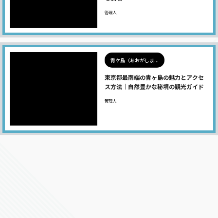
管理人
青ケ島（あおがしま...
東京都最南端の青ヶ島の魅力とアクセ
ス方法｜自然豊かな秘境の観光ガイド
管理人