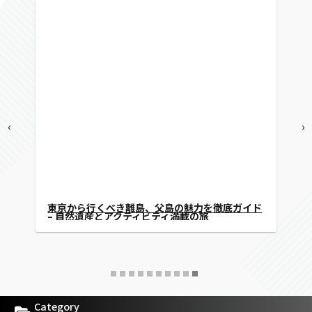
‹
›
セス方法｜自
東京から行くべき離島、父島の魅力を徹底ガ
– 自然遺産とアクティビティ満載の旅
Category