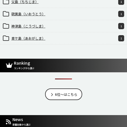
父島（ちちじま）
1
硫黄島（いおうとう）
1
神津島（こうづしま）
1
青ケ島（あおがしま）
1
Ranking
ランキングから選ぶ
6位～はこちら
News
新着記事から選ぶ