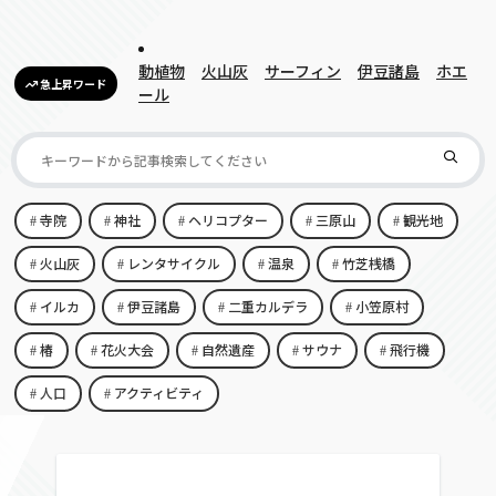
動植物
火山灰
サーフィン
伊豆諸島
ホエ
急上昇ワード
ール
寺院
神社
ヘリコプター
三原山
観光地
火山灰
レンタサイクル
温泉
竹芝桟橋
イルカ
伊豆諸島
二重カルデラ
小笠原村
椿
花火大会
自然遺産
サウナ
飛行機
人口
アクティビティ