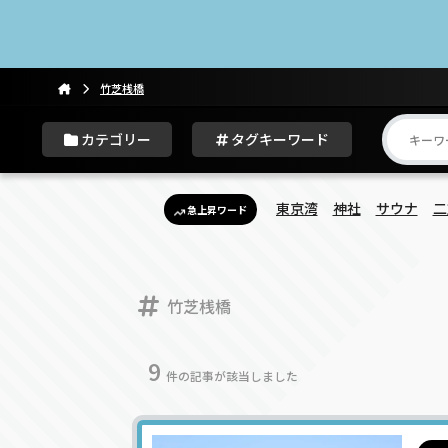
竹芝桟橋
カテゴリー
タグキーワード
東京湾
神社
サウナ
二
急上昇ワード
竹芝桟橋
9
件の記事が該当しました