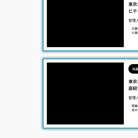
東京
ビテ
管理
父島
ル南
母
東京
底紹
管理
母島
京か