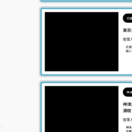
式根
東京
管理
式根
南に
神津
神津
満喫
管理
神津
京都