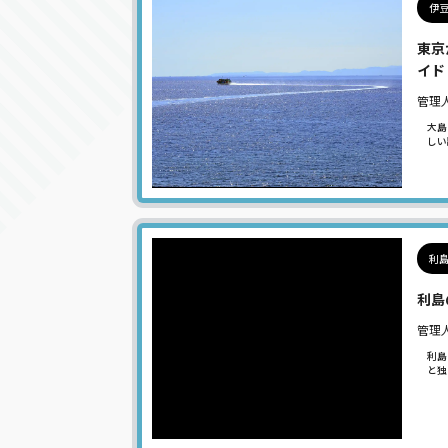
伊豆
東京
イド
管理
大島
しい
利
利島
管理
利島
と独