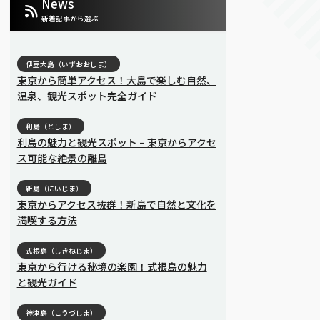
News
新着記事から選ぶ
伊豆大島（いずおおしま）
東京から簡単アクセス！大島で楽しむ自然、
温泉、観光スポット完全ガイド
利島（としま）
利島の魅力と観光スポット – 東京からアクセ
ス可能な絶景の離島
新島（にいじま）
東京からアクセス抜群！新島で自然と文化を
満喫する方法
式根島（しきねじま）
東京から行ける秘境の楽園！式根島の魅力
と観光ガイド
神津島（こうづしま）