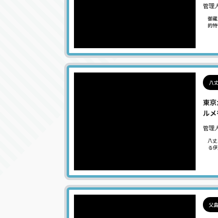
管理
御蔵
的特
八丈
東京
ルメ
管理
八丈
る伊
父