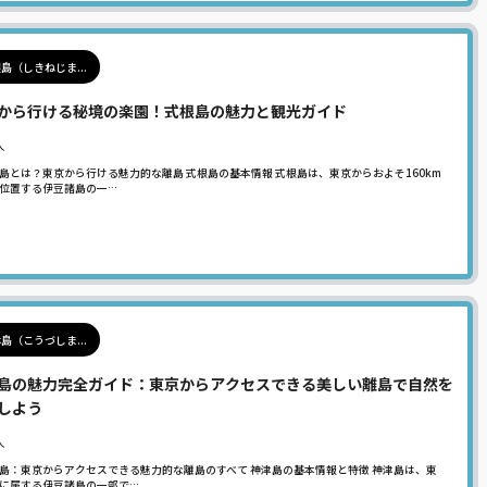
島（しきねじま...
から行ける秘境の楽園！式根島の魅力と観光ガイド
人
島とは？東京から行ける魅力的な離島 式根島の基本情報 式根島は、東京からおよそ160km
位置する伊豆諸島の一…
島（こうづしま...
島の魅力完全ガイド：東京からアクセスできる美しい離島で自然を
しよう
人
島：東京からアクセスできる魅力的な離島のすべて 神津島の基本情報と特徴 神津島は、東
に属する伊豆諸島の一部で…