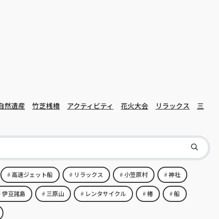
自然遺産
竹芝桟橋
アクティビティ
花火大会
リラックス
三
高速ジェット船
リラックス
小笠原村
神社
伊豆諸島
三原山
レンタサイクル
椿
船