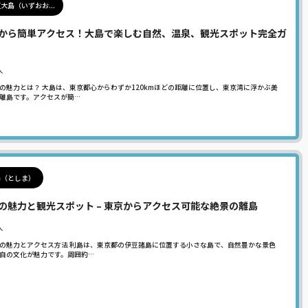
大島（いずおお...
から簡単アクセス！大島で楽しむ自然、温泉、観光スポット完全ガ
人
の魅力とは？ 大島は、東京都心からわずか120kmほどの距離に位置し、東京湾に浮かぶ美
離島です。アクセスが簡…
島（としま）
の魅力と観光スポット – 東京からアクセス可能な絶景の離島
人
の魅力とアクセス方法 利島は、東京都の伊豆諸島に位置する小さな島で、自然豊かな景色
自の文化が魅力です。周囲約…