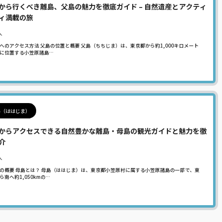
から行くべき離島、父島の魅力を徹底ガイド – 自然遺産とアクティ
ィ満載の旅
人
へのアクセス方法 父島の位置と概要 父島（ちちじま）は、東京都から約1,000キロメート
に位置する小笠原諸島…
島（ははじま）
からアクセスできる自然豊かな離島・母島の観光ガイドと魅力を徹
介
人
の概要 母島とは？ 母島（ははじま）は、東京都小笠原村に属する小笠原諸島の一部で、東
ら南へ約1,050kmの…