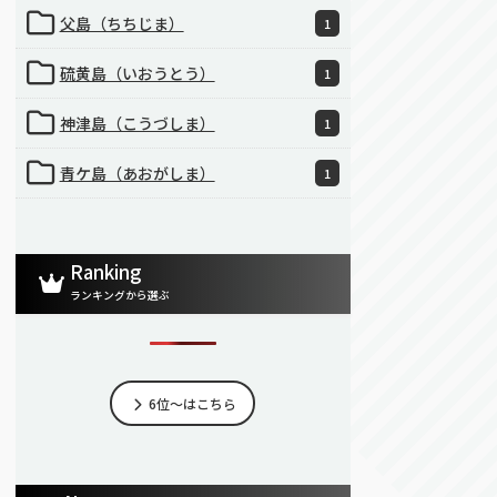
父島（ちちじま）
1
硫黄島（いおうとう）
1
神津島（こうづしま）
1
青ケ島（あおがしま）
1
Ranking
ランキングから選ぶ
6位～はこちら