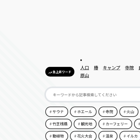
人口
椿
キャンプ
寺院
急上昇ワード
原山
サウナ
ホエール
寺院
火山
竹芝桟橋
観光地
カーフェリー
動植物
花火大会
温泉
イルカ