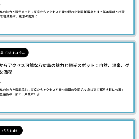
人
島の魅力と観光ガイド：東京からアクセス可能な隠れた楽園 御蔵島とは？基本情報と地理
徴 御蔵島は、東京の南方に…
島（はちじょう...
からアクセス可能な八丈島の魅力と観光スポット：自然、温泉、グ
を満喫
人
島の魅力を徹底解説：東京からアクセス可能な南国の楽園 八丈島は東京都八丈町に位置す
豆諸島の一部で、東京から非…
島（ちちじま）